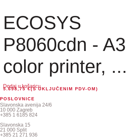
ECOSYS
P8060cdn - A3
color printer, ...
Dodaj u košaricu
5.698,75
€
(S UKLJUČENIM PDV-OM)
POSLOVNICE
Slavonska avenija 24/6
10 000 Zagreb
+385 1 6185 824
Slavonska 15
21 000 Split
+385 21 271 936