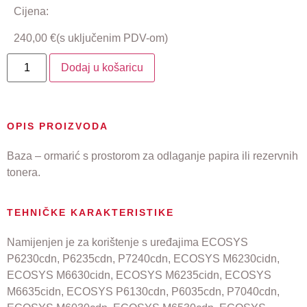
Cijena:
240,00
€
(s uključenim PDV-om)
Dodaj u košaricu
OPIS PROIZVODA
Baza – ormarić s prostorom za odlaganje papira ili rezervnih
tonera.
TEHNIČKE KARAKTERISTIKE
Namijenjen je za korištenje s uređajima ECOSYS
P6230cdn, P6235cdn, P7240cdn, ECOSYS M6230cidn,
ECOSYS M6630cidn, ECOSYS M6235cidn, ECOSYS
M6635cidn, ECOSYS P6130cdn, P6035cdn, P7040cdn,