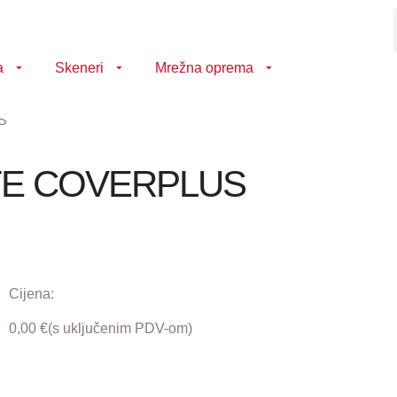
a
Skeneri
Mrežna oprema
S
ITE COVERPLUS
Cijena:
0,00
€
(s uključenim PDV-om)