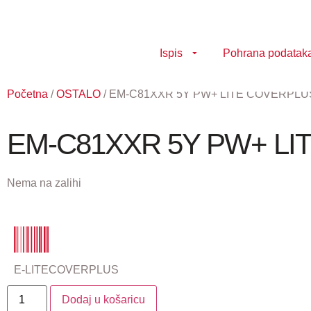
Ispis
Pohrana podatak
Početna
/
OSTALO
/ EM-C81XXR 5Y PW+ LITE COVERPLU
EM-C81XXR 5Y PW+ L
Nema na zalihi
E-LITECOVERPLUS
Dodaj u košaricu