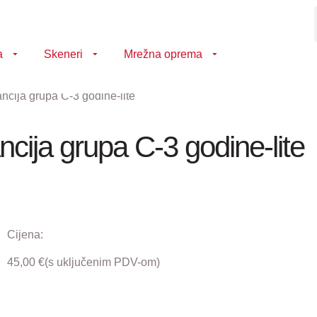
a
Skeneri
Mrežna oprema
cija grupa C-3 godine-lite
ija grupa C-3 godine-lite
Cijena:
45,00
€
(s uključenim PDV-om)