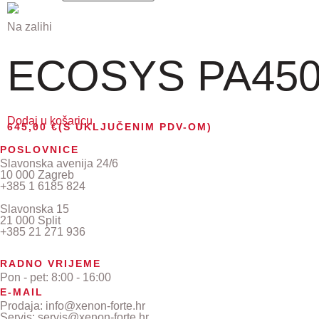
Na zalihi
ECOSYS PA4500x 
Dodaj u košaricu
645,00
€
(S UKLJUČENIM PDV-OM)
POSLOVNICE
Slavonska avenija 24/6
10 000 Zagreb
+385 1 6185 824
Slavonska 15
21 000 Split
+385 21 271 936
RADNO VRIJEME
Pon - pet: 8:00 - 16:00
E-MAIL
Prodaja: info@xenon-forte.hr
Servis: servis@xenon-forte.hr