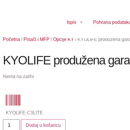
Ispis
Pohrana podatak
Početna
/
Pisači i MFP
/
Opcije KY
/ KYOLIFE produžena garan
KYOLIFE produžena garanc
Nema na zalihi
KYOLIFE-C3LITE
Dodaj u košaricu