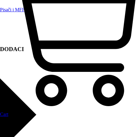
Pisači i MFP
DODACI
Cart
Zapri