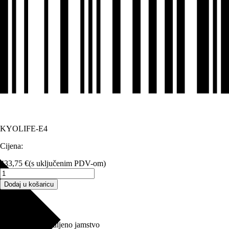
KYOLIFE-E4
Cijena:
433,75
€
(s uključenim PDV-om)
KYOLIFE
produžena
Dodaj u košaricu
garancija
grupa
Opis proizvoda
E-
4
KYOLIFE produljeno jamstvo
godine-