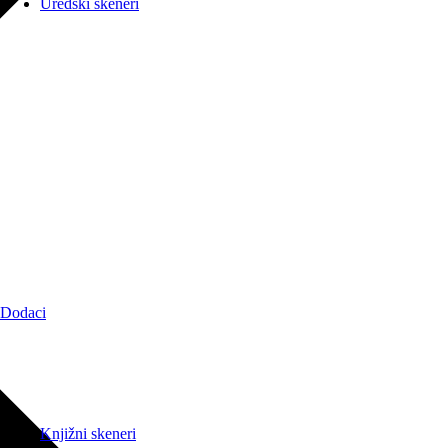
Uredski skeneri
Dodaci
Knjižni skeneri