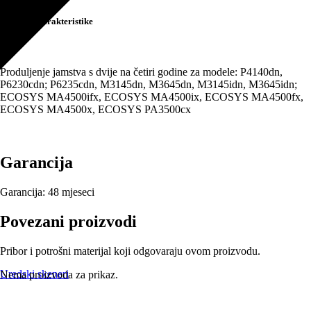
puna
Tehničke karakteristike
količina
Produljenje jamstva s dvije na četiri godine za modele: P4140dn,
P6230cdn; P6235cdn, M3145dn, M3645dn, M3145idn, M3645idn;
ECOSYS MA4500ifx, ECOSYS MA4500ix, ECOSYS MA4500fx,
ECOSYS MA4500x, ECOSYS PA3500cx
Garancija
Garancija:
48 mjeseci
Povezani proizvodi
Pribor i potrošni materijal koji odgovaraju ovom proizvodu.
Uredski skeneri
Nema proizvoda za prikaz.