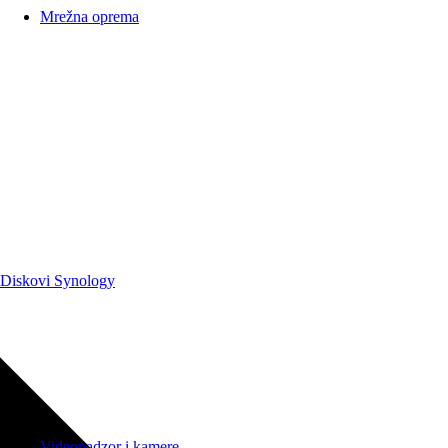
Mrežna oprema
Diskovi Synology
Videonadzor i kamere