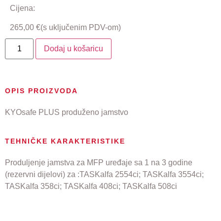
Cijena:
265,00
€
(s uključenim PDV-om)
Dodaj u košaricu
OPIS PROIZVODA
KYOsafe PLUS produženo jamstvo
TEHNIČKE KARAKTERISTIKE
Produljenje jamstva za MFP uređaje sa 1 na 3 godine
(rezervni dijelovi) za :TASKalfa 2554ci; TASKalfa 3554ci;
TASKalfa 358ci; TASKalfa 408ci; TASKalfa 508ci