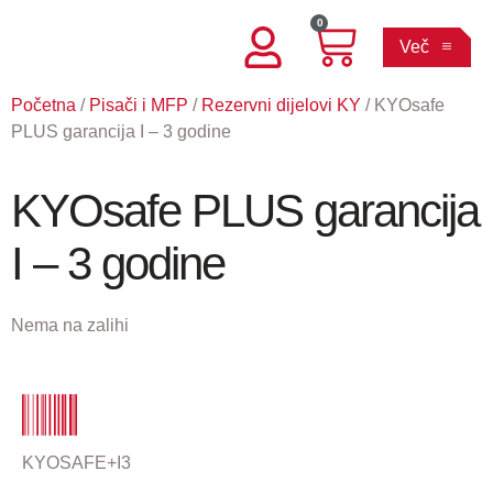
0
Več
Početna
/
Pisači i MFP
/
Rezervni dijelovi KY
/ KYOsafe
PLUS garancija I – 3 godine
KYOsafe PLUS garancija
I – 3 godine
Nema na zalihi
KYOSAFE+I3