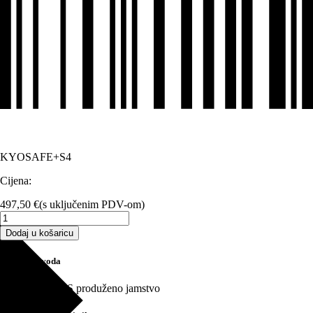
KYOSAFE+S4
Cijena:
497,50
€
(s uključenim PDV-om)
KYOsafe
PLUS
Dodaj u košaricu
garancija
S
Opis proizvoda
-
4
KYOsafe PLUS produženo jamstvo
godine
količina