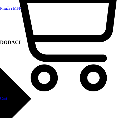
Pisači i MFP
DODACI
Cart
Zapri