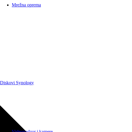
Mrežna oprema
Diskovi Synology
Videonadzor i kamere