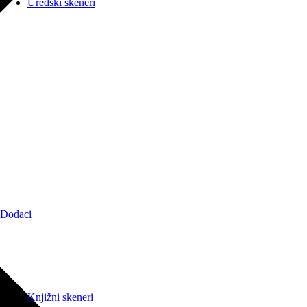
Uredski skeneri
Dodaci
Knjižni skeneri