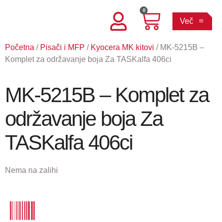
0
Več
Početna
/
Pisači i MFP
/
Kyocera MK kitovi
/ MK-5215B –
Komplet za održavanje boja Za TASKalfa 406ci
MK-5215B – Komplet za
održavanje boja Za
TASKalfa 406ci
Nema na zalihi