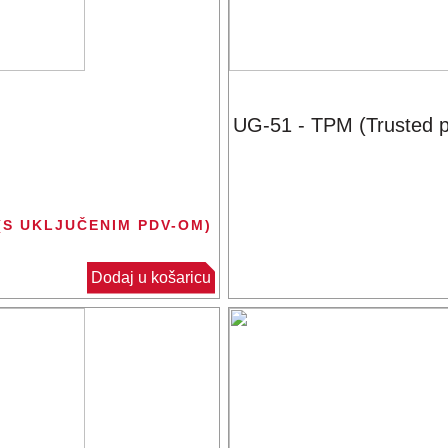
UG-51 - TPM (Trusted pl
(S UKLJUČENIM PDV-OM)
Dodaj u košaricu