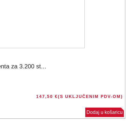
ta za 3.200 st...
147,50
€
(S UKLJUČENIM PDV-OM)
Dodaj u košaricu