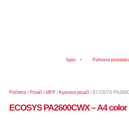
Idi
na
sadržaj
Ispis
Pohrana podatak
Početna
/
Pisači i MFP
/
Kyocera pisači
/ ECOSYS PA2600CW
ECOSYS PA2600CWX – A4 color pr
Nema na zalihi