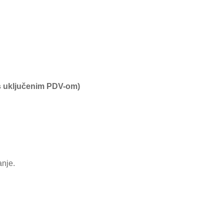
s uključenim PDV-om)
anje.