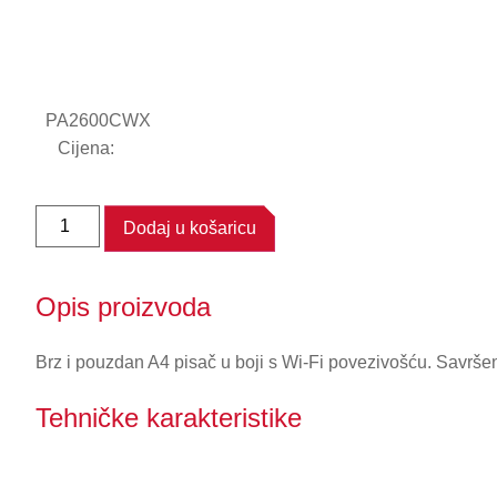
PA2600CWX
Cijena:
ECOSYS
Dodaj u košaricu
PA2600CWX
-
A4
color
printer,
Opis proizvoda
26
ppm,
Wi-
Brz i pouzdan A4 pisač u boji s Wi-Fi povezivošću. Savršen 
Fi
količina
Tehničke karakteristike