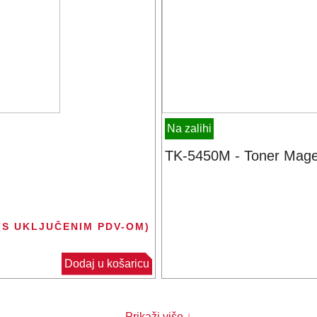
Na zalihi
TK-5450M - Toner Magen
(S UKLJUČENIM PDV-OM)
Dodaj u košaricu
Prikaži više ↓