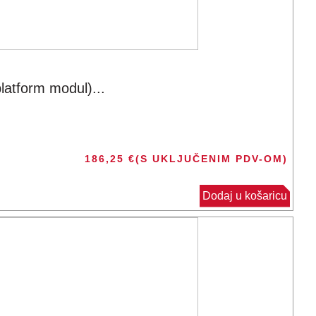
atform modul)...
186,25
€
(S UKLJUČENIM PDV-OM)
Dodaj u košaricu