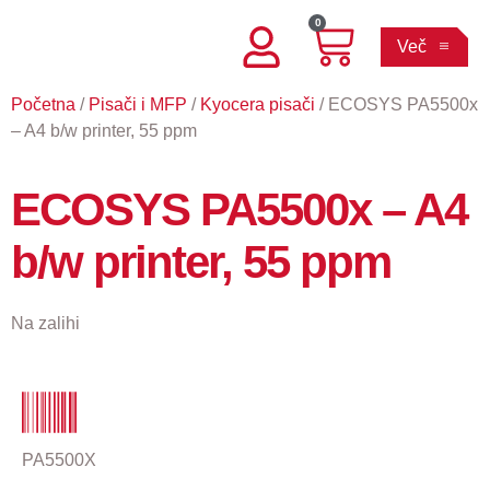
0
Več
Početna
/
Pisači i MFP
/
Kyocera pisači
/ ECOSYS PA5500x
– A4 b/w printer, 55 ppm
ECOSYS PA5500x – A4
b/w printer, 55 ppm
Na zalihi
PA5500X