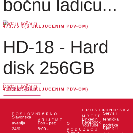
bočnu ladicu...
Dodaj u košaricu
473,75
€
(S UKLJUČENIM PDV-OM)
HD-18 - Hard
disk 256GB
Dodaj u košaricu
413,75
Prikaži više ↓
€
(S UKLJUČENIM PDV-OM)
DRUŠTVENE
PODRŠKA
Servis i
POSLOVNICE
RADNO
MREŽE
Slavonska
Linkedin
tehnička
VRIJEME
Facebook
avenija
Pon - pet:
O
YouTube
podrška
Cjenici i
24/6
8:00 -
PODUZEĆU
Xenon