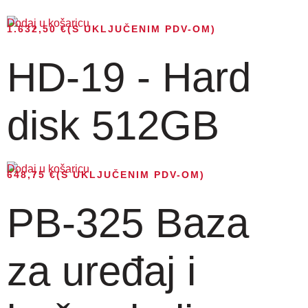
Dodaj u košaricu
1.632,50
€
(S UKLJUČENIM PDV-OM)
HD-19 - Hard
disk 512GB
Dodaj u košaricu
648,75
€
(S UKLJUČENIM PDV-OM)
PB-325 Baza
za uređaj i