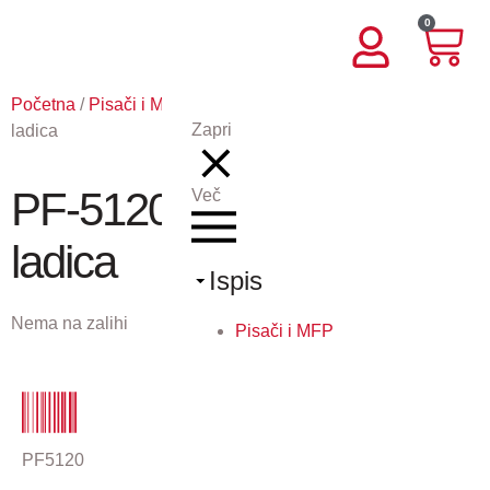
0
Početna
/
Pisači i MFP
/
Opcije KY
/ PF-5120 – Dodatna
Zapri
ladica
PF-5120 – Dodatna
Več
ladica
Ispis
Nema na zalihi
Pisači i MFP
PF5120