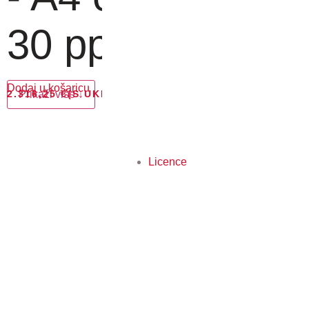
30 pp...
Dodaj u košaricu
2.316,25
Prikaži više ↓
€
(S UKLJUČENIM PDV-OM)
Licence