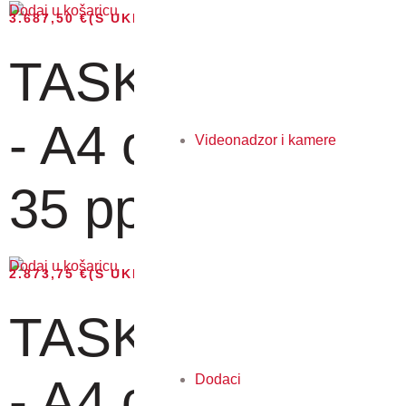
Dodaj u košaricu
3.687,50
€
(S UKLJUČENIM PDV-OM)
TASKalfa 358ci
- A4 color MFP,
Videonadzor i kamere
35 pp...
Dodaj u košaricu
2.873,75
€
(S UKLJUČENIM PDV-OM)
TASKalfa 308ci
- A4 color MFP,
Dodaci