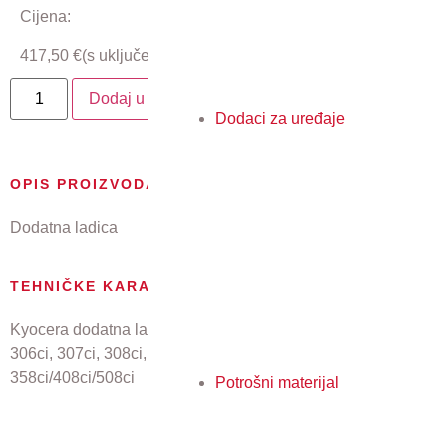
Cijena:
417,50
€
(s uključenim PDV-om)
Dodaj u košaricu
Dodaci za uređaje
OPIS PROIZVODA
Dodatna ladica
TEHNIČKE KARAKTERISTIKE
Kyocera dodatna ladica za papir 500 listova A4 za TASKalfa
306ci, 307ci, 308ci, TASKalfa 356ci/406ci, TASKalfa
358ci/408ci/508ci
Potrošni materijal