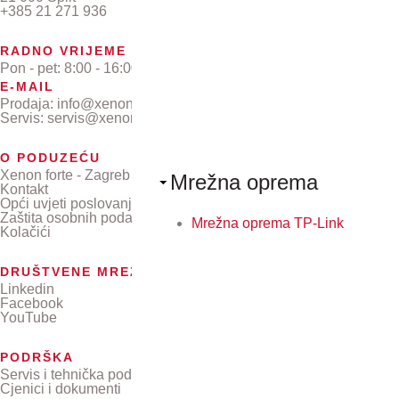
+385 21 271 936
RADNO VRIJEME
Pon - pet: 8:00 - 16:00
E-MAIL
Prodaja: info@xenon-forte.hr
Servis: servis@xenon-forte.hr
O PODUZEĆU
Xenon forte - Zagreb
Mrežna oprema
Kontakt
Opći uvjeti poslovanja
Zaštita osobnih podataka
Mrežna oprema TP-Link
Kolačići
DRUŠTVENE MREŽE
Linkedin
Facebook
YouTube
PODRŠKA
Servis i tehnička podrška
Cjenici i dokumenti