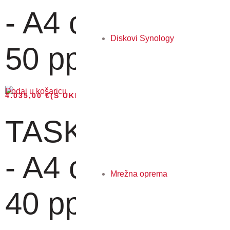
- A4 color MFP,
Diskovi Synology
50 pp...
Dodaj u košaricu
4.035,00
€
(S UKLJUČENIM PDV-OM)
TASKalfa 408ci
- A4 color MFP,
Mrežna oprema
40 pp...