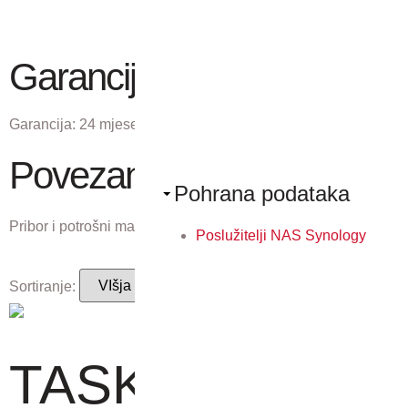
Garancija
Garancija:
24 mjeseci
Povezani proizvodi
Pohrana podataka
Pribor i potrošni materijal koji odgovaraju ovom proizvodu.
Poslužitelji NAS Synology
Sortiranje:
TASKalfa 508ci