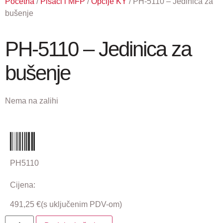
Početna
/
Pisači i MFP
/
Opcije KY
/ PH-5110 – Jedinica za
bušenje
PH-5110 – Jedinica za
bušenje
Nema na zalihi
PH5110
Cijena:
491,25
€
(s uključenim PDV-om)