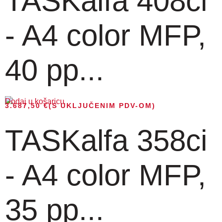
TASKalfa 408ci
- A4 color MFP,
40 pp...
Dodaj u košaricu
3.687,50
€
(S UKLJUČENIM PDV-OM)
TASKalfa 358ci
- A4 color MFP,
35 pp...