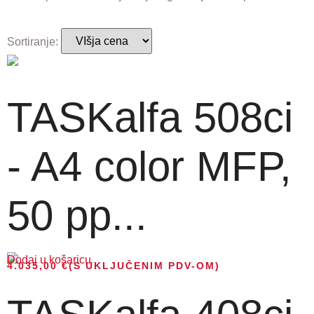
Sortiranje:
TASKalfa 508ci
- A4 color MFP,
50 pp...
Dodaj u košaricu
4.035,00
€
(S UKLJUČENIM PDV-OM)