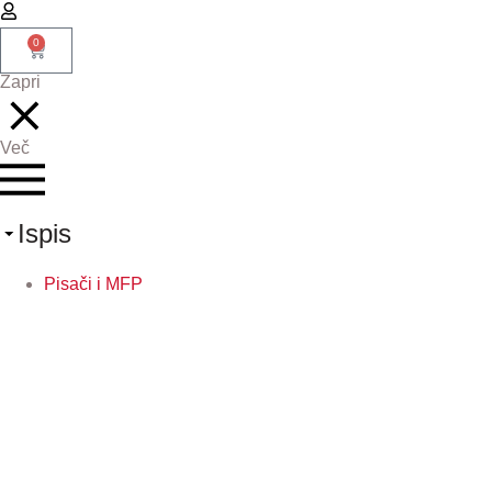
0
Zapri
Več
Ispis
Pisači i MFP