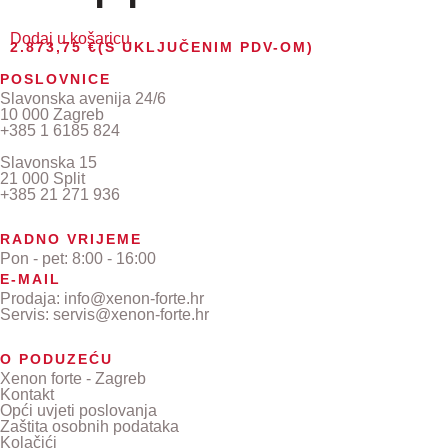
Dodaj u košaricu
2.873,75
€
(S UKLJUČENIM PDV-OM)
POSLOVNICE
Slavonska avenija 24/6
10 000 Zagreb
+385 1 6185 824
Slavonska 15
21 000 Split
+385 21 271 936
RADNO VRIJEME
Pon - pet: 8:00 - 16:00
E-MAIL
Prodaja: info@xenon-forte.hr
Servis: servis@xenon-forte.hr
O PODUZEĆU
Xenon forte - Zagreb
Kontakt
Opći uvjeti poslovanja
Zaštita osobnih podataka
Kolačići