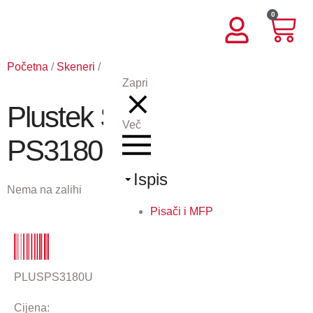
0
Početna
/
Skeneri
/ Plustek SmartOffice PS3180U
Zapri
Plustek SmartOffice
Več
PS3180U
Ispis
Nema na zalihi
Pisači i MFP
PLUSPS3180U
Cijena: