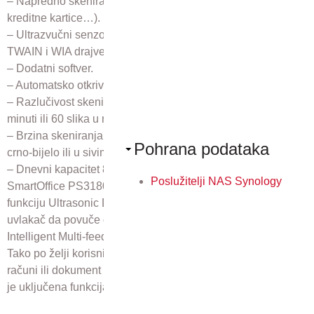
– Napredno skeniranje reljefnih kartica (osobne iskaznice,
kreditne kartice…).
– Ultrazvučni senzor za otkrivanje preklapanja originala –
TWAIN i WIA drajveri.
– Dodatni softver.
– Automatsko otkrivanje i poravnavanje veličine stranice.
– Razlučivost skeniranja u boji: 300 dpi pri 30 stranica u
minuti ili 60 slika u minuti.
– Brzina skeniranja: 80 stranica u minuti i 160 slika u minuti
Pohrana podataka
crno-bijelo ili u sivim tonovima.
– Dnevni kapacitet 8.000 stranica
Poslužitelji NAS Synology
SmartOffice PS3180U skladno kombinira sigurnosnu
funkciju Ultrasonic Double Feed Detection, koja sprječava
uvlakač da povuče dva lista odjednom, s funkcijom
Intelligent Multi-feed.
Tako po želji korisnik može ručno skenirati npr. presavijeni
računi ili dokument s naljepnicom Post It, unatoč činjenici da
je uključena funkcija otkrivanja dvostrukog uvlačenja.