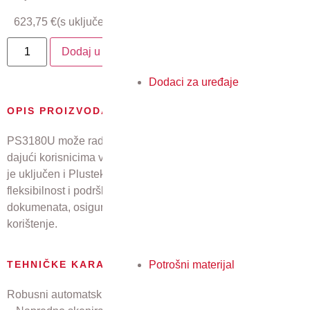
623,75
€
(s uključenim PDV-om)
Dodaj u košaricu
Dodaci za uređaje
OPIS PROIZVODA
PS3180U može raditi s većinom okruženja za skeniranje,
dajući korisnicima veću fleksibilnost u radu. Uz to, u ponudu
je uključen i Plustek DocTwain driver koji pruža dodatnu
fleksibilnost i podršku za automatsku promjenu veličine
dokumenata, osiguravajući jednostavno i pouzdano
korištenje.
Potrošni materijal
TEHNIČKE KARAKTERISTIKE
Robusni automatski uvlakač dokumenata za 100 listova.