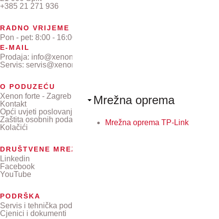
+385 21 271 936
RADNO VRIJEME
Pon - pet: 8:00 - 16:00
E-MAIL
Prodaja: info@xenon-forte.hr
Servis: servis@xenon-forte.hr
O PODUZEĆU
Xenon forte - Zagreb
Mrežna oprema
Kontakt
Opći uvjeti poslovanja
Zaštita osobnih podataka
Mrežna oprema TP-Link
Kolačići
DRUŠTVENE MREŽE
Linkedin
Facebook
YouTube
PODRŠKA
Servis i tehnička podrška
Cjenici i dokumenti