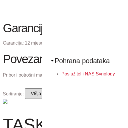
Garancija
Garancija:
12 mjeseci
Povezani proizvodi
Pohrana podataka
Poslužitelji NAS Synology
Pribor i potrošni materijal koji odgovaraju ovom proizvodu.
Sortiranje:
TASKalfa