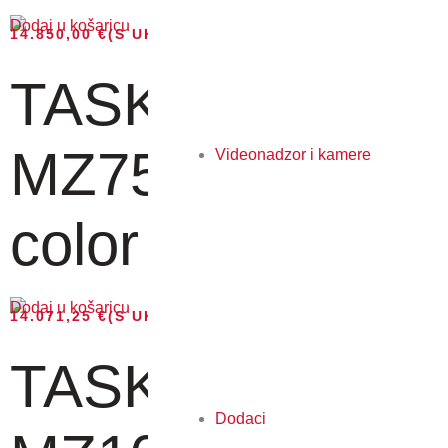
Dodaj u košaricu
14.850,00
€
(S UKLJUČENIM PDV-OM)
TASKalfa
MZ7500ci - A3
Videonadzor i kamere
color MFP, 75...
Dodaj u košaricu
14.071,25
€
(S UKLJUČENIM PDV-OM)
TASKalfa
Dodaci