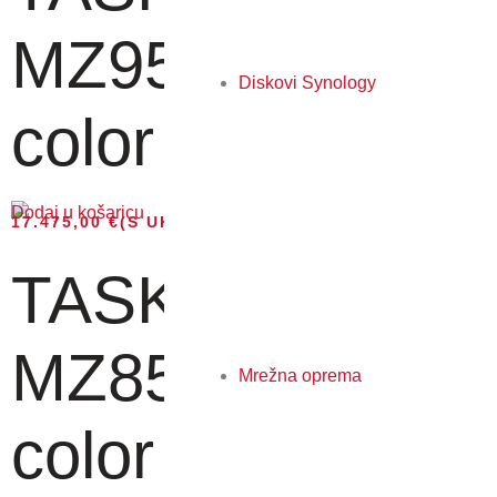
MZ9500ci - A3
Diskovi Synology
color MFP, 95...
Dodaj u košaricu
17.475,00
€
(S UKLJUČENIM PDV-OM)
TASKalfa
MZ8500ci - A3
Mrežna oprema
color MFP, 85...