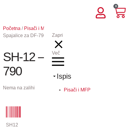
0
Početna
/
Pisači i MFP
/
Potrošni materijal KY
/ SH-12 –
Zapri
Spajalice za DF-790
SH-12 – Spajalice za DF-
Več
790
Ispis
Nema na zalihi
Pisači i MFP
SH12