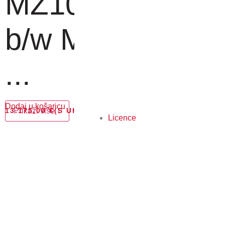
MZ10500i - A3
b/w MFP, 105
...
Dodaj u košaricu
13.175,00
Prikaži više ↓
€
(S UKLJUČENIM PDV-OM)
Licence