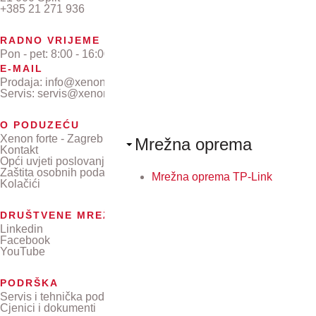
+385 21 271 936
RADNO VRIJEME
Pon - pet: 8:00 - 16:00
E-MAIL
Prodaja: info@xenon-forte.hr
Servis: servis@xenon-forte.hr
O PODUZEĆU
Xenon forte - Zagreb
Mrežna oprema
Kontakt
Opći uvjeti poslovanja
Zaštita osobnih podataka
Mrežna oprema TP-Link
Kolačići
DRUŠTVENE MREŽE
Linkedin
Facebook
YouTube
PODRŠKA
Servis i tehnička podrška
Cjenici i dokumenti