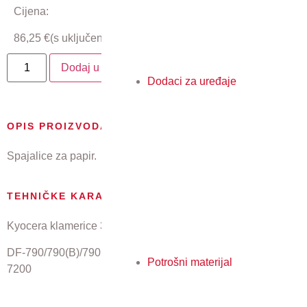
Cijena:
86,25
€
(s uključenim PDV-om)
Dodaj u košaricu
Dodaci za uređaje
OPIS PROIZVODA
Spajalice za papir.
TEHNIČKE KARAKTERISTIKE
Kyocera klamerice 3 x 5.000 za finišer:
DF-790/790(B)/790(C), DF-791, DF-7110, DF-7140, DF-
Potrošni materijal
7200