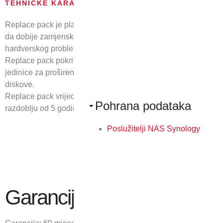
TEHNIČKE KARAKTERISTIKE
Replace pack je plaćena usluga koja omogućuje korisniku
da dobije zamjenski Synology NAS uređaj u slučaju
hardverskog problema.
Replace pack pokriva cijeli Synology uređaj – uključujući
jedinice za proširenje i memorijske module, ali ne uključuje
diskove.
Replace pack vrijedi za model Synology RS822RP+ u
Pohrana podataka
razdoblju od 5 godina od kupnje uređaja.
Poslužitelji NAS Synology
Garancija