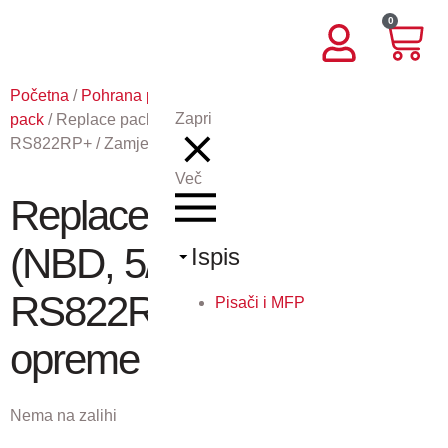
0
Početna
/
Pohrana podataka
/
Synology express care
Zapri
pack
/ Replace pack: 5 godina (NBD, 5/13), za Synology
RS822RP+ / Zamjena opreme NBD
Več
Replace pack: 5 godina
(NBD, 5/13), za Synology
Ispis
RS822RP+ / Zamjena
Pisači i MFP
opreme NBD
Nema na zalihi