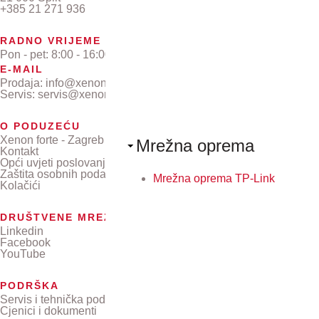
+385 21 271 936
RADNO VRIJEME
Pon - pet: 8:00 - 16:00
E-MAIL
Prodaja: info@xenon-forte.hr
Servis: servis@xenon-forte.hr
O PODUZEĆU
Xenon forte - Zagreb
Mrežna oprema
Kontakt
Opći uvjeti poslovanja
Zaštita osobnih podataka
Mrežna oprema TP-Link
Kolačići
DRUŠTVENE MREŽE
Linkedin
Facebook
YouTube
PODRŠKA
Servis i tehnička podrška
Cjenici i dokumenti