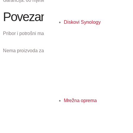
Garancija:
60 mjeseci
Povezani proizvodi
Diskovi Synology
Pribor i potrošni materijal koji odgovaraju ovom proizvodu.
Nema proizvoda za prikaz.
Mrežna oprema