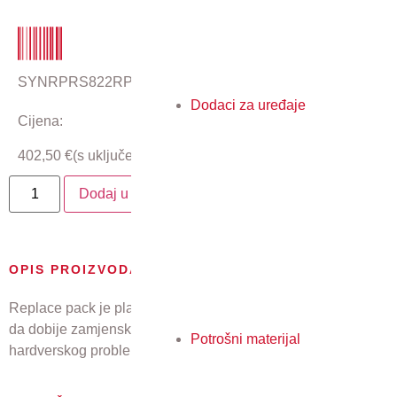
SYNRPRS822RP+
Dodaci za uređaje
Cijena:
402,50
€
(s uključenim PDV-om)
Dodaj u košaricu
OPIS PROIZVODA
Replace pack je plaćena usluga koja omogućuje korisniku
da dobije zamjenski Synology NAS uređaj u slučaju
Potrošni materijal
hardverskog problema.