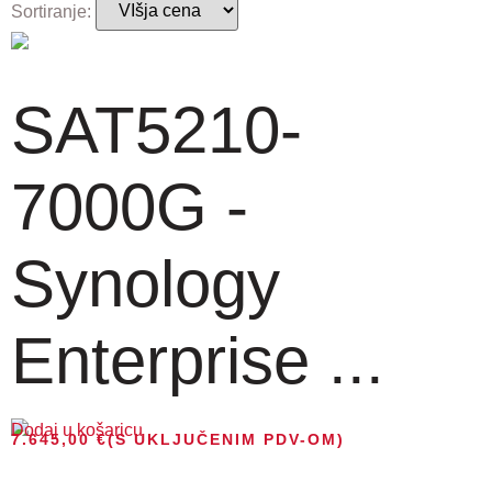
Sortiranje:
SAT5210-
7000G -
Synology
Enterprise ...
Dodaj u košaricu
7.645,00
€
(S UKLJUČENIM PDV-OM)