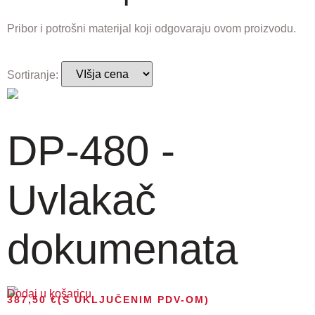
Pribor i potrošni materijal koji odgovaraju ovom proizvodu.
Sortiranje:
DP-480 -
Uvlakač
dokumenata
Dodaj u košaricu
387,50
€
(S UKLJUČENIM PDV-OM)