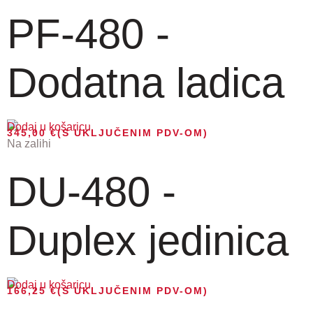
PF-480 -
Dodatna ladica
Dodaj u košaricu
345,00
€
(S UKLJUČENIM PDV-OM)
Na zalihi
DU-480 -
Duplex jedinica
Dodaj u košaricu
166,25
€
(S UKLJUČENIM PDV-OM)