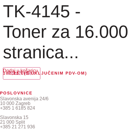
TK-4145 -
Toner za 16.000
stranica...
Dodaj u košaricu
101,25
Prikaži više ↓
€
(S UKLJUČENIM PDV-OM)
POSLOVNICE
Slavonska avenija 24/6
10 000 Zagreb
+385 1 6185 824
Slavonska 15
21 000 Split
+385 21 271 936