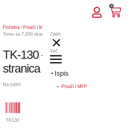
0
Početna
/
Pisači i MFP
/
Potrošni materijal KY
/ TK-130 –
Zapri
Toner za 7.200 stranica
TK-130 – Toner za 7.200
Več
stranica
Ispis
Na zalihi
Pisači i MFP
TK130