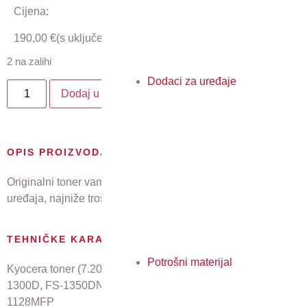
Cijena:
190,00
€
(s uključenim PDV-om)
2 na zalihi
Dodaci za uređaje
Dodaj u košaricu
OPIS PROIZVODA
Originalni toner vam jamči najkvalitetniji ispis, pouzdan rad
uređaja, najniže troškove i najmanji utjecaj na okoliš.
TEHNIČKE KARAKTERISTIKE
Potrošni materijal
Kyocera toner (7.200 stranica pri 5% pokrivenosti) za: FS-
1300D, FS-1350DN, FS-1028MFP, FS-1028MFP/DP, FS-
1128MFP