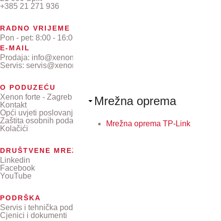
+385 21 271 936
RADNO VRIJEME
Pon - pet: 8:00 - 16:00
E-MAIL
Prodaja: info@xenon-forte.hr
Servis: servis@xenon-forte.hr
O PODUZEĆU
Xenon forte - Zagreb
Mrežna oprema
Kontakt
Opći uvjeti poslovanja
Zaštita osobnih podataka
Mrežna oprema TP-Link
Kolačići
DRUŠTVENE MREŽE
Linkedin
Facebook
YouTube
PODRŠKA
Servis i tehnička podrška
Cjenici i dokumenti