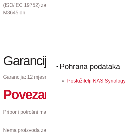
(ISO/IEC 19752) za: ECOSYS M3145idn, ECOSYS
M3645idn
Garancija
Pohrana podataka
Garancija:
12 mjeseci
Poslužitelji NAS Synology
Povezani proizvodi
Pribor i potrošni materijal koji odgovaraju ovom proizvodu.
Nema proizvoda za prikaz.