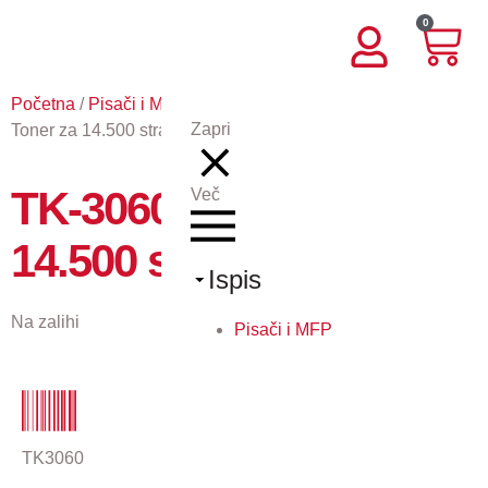
0
Početna
/
Pisači i MFP
/
Potrošni materijal KY
/ TK-3060 –
Zapri
Toner za 14.500 stranica
TK-3060 – Toner za
Več
14.500 stranica
Ispis
Na zalihi
Pisači i MFP
TK3060