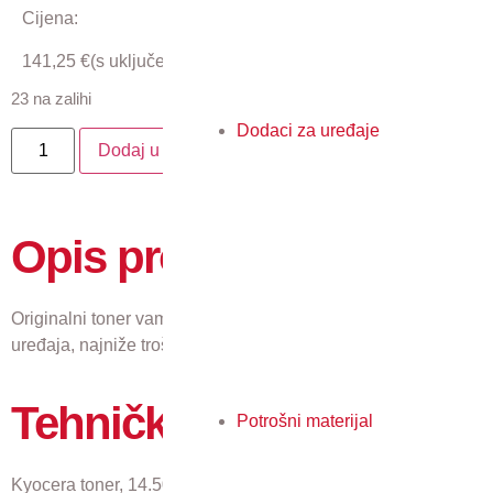
Cijena:
141,25
€
(s uključenim PDV-om)
23 na zalihi
Dodaci za uređaje
Dodaj u košaricu
Opis proizvoda
Originalni toner vam jamči najkvalitetniji ispis, pouzdan rad
uređaja, najniže troškove i najmanji utjecaj na okoliš.
Tehničke karakteristike
Potrošni materijal
Kyocera toner, 14.500 stranica A4 pri 5% pokrivenosti