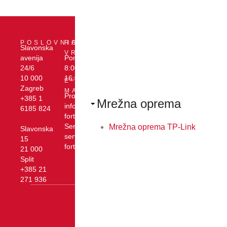
DRUŠTVENE
PODRŠKA
Servis i
POSLOVNICE
RADNO
MREŽE
Slavonska
Linkedin
tehnička
VRIJEME
Facebook
avenija
Pon - pet:
O
YouTube
podrška
Cjenici i
24/6
8:00 -
PODUZEĆU
Xenon
dokumenti
10 000
16:00
E-
forte
Zagreb
MAIL
-
Prodaja:
+385 1
Mrežna oprema
Zagreb
info@xenon-
6185 824
Kontakt
Opći
forte.hr
uvjeti
Servis:
Mrežna oprema TP-Link
Slavonska
poslovanja
servis@xenon-
15
Zaštita
forte.hr
21 000
osobnih
Split
podataka
Kolačići
+385 21
271 936