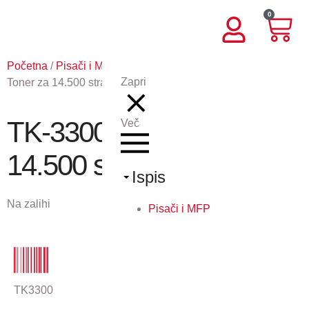
0
Početna
/
Pisači i MFP
/
Potrošni materijal KY
/ TK-3300 –
Zapri
Toner za 14.500 stranica
TK-3300 – Toner za
Več
14.500 stranica
Ispis
Na zalihi
Pisači i MFP
TK3300