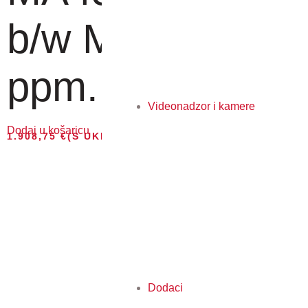
b/w MFP, 45
ppm...
Videonadzor i kamere
Dodaj u košaricu
1.908,75
€
(S UKLJUČENIM PDV-OM)
Dodaci