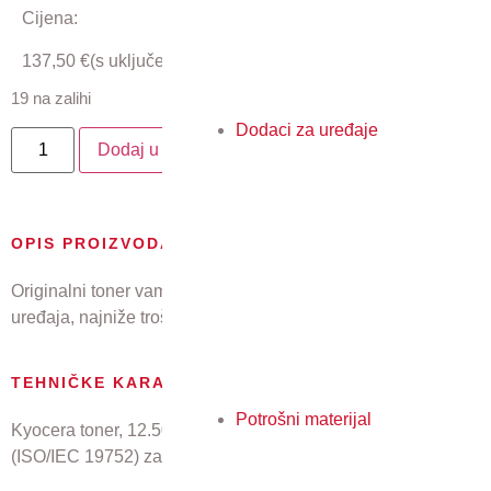
Cijena:
137,50
€
(s uključenim PDV-om)
19 na zalihi
Dodaci za uređaje
Dodaj u košaricu
OPIS PROIZVODA
Originalni toner vam jamči najkvalitetniji ispis, pouzdan rad
uređaja, najniže troškove i najmanji utjecaj na okoliš.
TEHNIČKE KARAKTERISTIKE
Potrošni materijal
Kyocera toner, 12.500 stranica A4 pri 5% pokrivenosti
(ISO/IEC 19752) za: ECOSYS MA4500ifx, MA4500ix