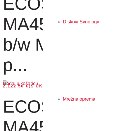
ECOSYS
MA4500ifx - A4
Diskovi Synology
b/w MFP, 45
p...
Dodaj u košaricu
2.122,50
€
(S UKLJUČENIM PDV-OM)
Mrežna oprema
ECOSYS
MA4500ix - A4