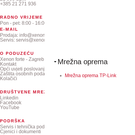
+385 21 271 936
RADNO VRIJEME
Pon - pet: 8:00 - 16:00
E-MAIL
Prodaja: info@xenon-forte.hr
Servis: servis@xenon-forte.hr
O PODUZEĆU
Xenon forte - Zagreb
Mrežna oprema
Kontakt
Opći uvjeti poslovanja
Zaštita osobnih podataka
Mrežna oprema TP-Link
Kolačići
DRUŠTVENE MREŽE
Linkedin
Facebook
YouTube
PODRŠKA
Servis i tehnička podrška
Cjenici i dokumenti