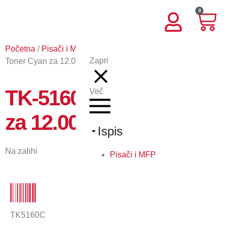
0
Početna
/
Pisači i MFP
/
Potrošni materijal KY
/ TK-5160C –
Zapri
Toner Cyan za 12.000 stranica
TK-5160C – Toner Cyan
Več
za 12.000 stranica
Ispis
Na zalihi
Pisači i MFP
TK5160C