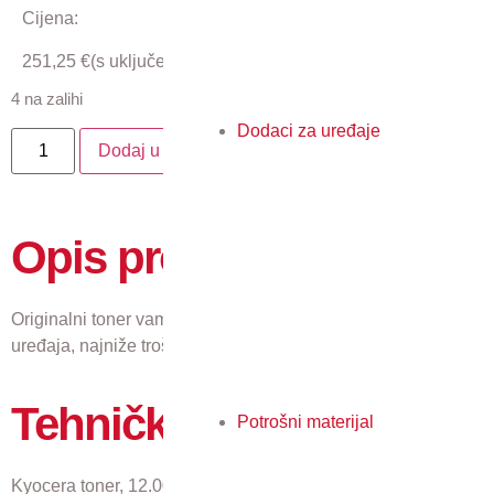
Cijena:
251,25
€
(s uključenim PDV-om)
4 na zalihi
Dodaci za uređaje
Dodaj u košaricu
Opis proizvoda
Originalni toner vam jamči najkvalitetniji ispis, pouzdan rad
uređaja, najniže troškove i najmanji utjecaj na okoliš.
Tehničke karakteristike
Potrošni materijal
Kyocera toner, 12.000 stranica A4 pri 5% pokrivenosti za