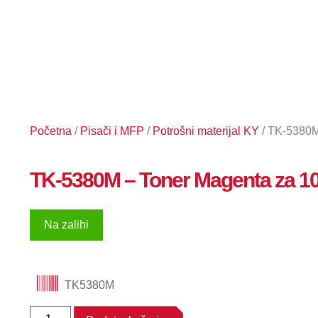
Početna
/
Pisači i MFP
/
Potrošni materijal KY
/ TK-5380M
TK-5380M – Toner Magenta za 10
Na zalihi
TK5380M