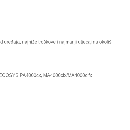
ad uređaja, najniže troškove i najmanji utjecaj na okoliš.
i za ECOSYS PA4000cx, MA4000cix/MA4000cifx
.