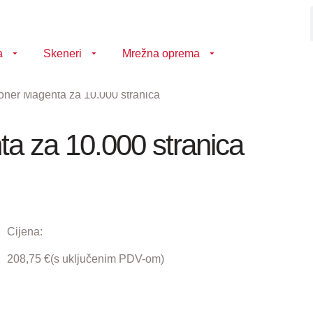
a
Skeneri
Mrežna oprema
ner Magenta za 10.000 stranica
a za 10.000 stranica
Cijena:
208,75
€
(s uključenim PDV-om)