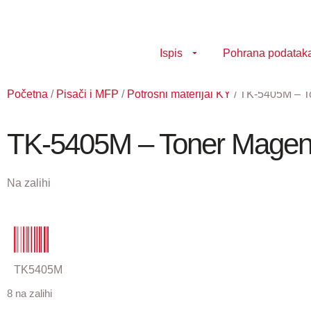
Ispis
Pohrana podatak
Početna
/
Pisači i MFP
/
Potrošni materijal KY
/ TK-5405M – To
TK-5405M – Toner Magent
Na zalihi
TK5405M
8 na zalihi