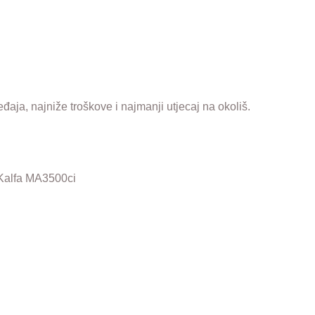
eđaja, najniže troškove i najmanji utjecaj na okoliš.
SKalfa MA3500ci