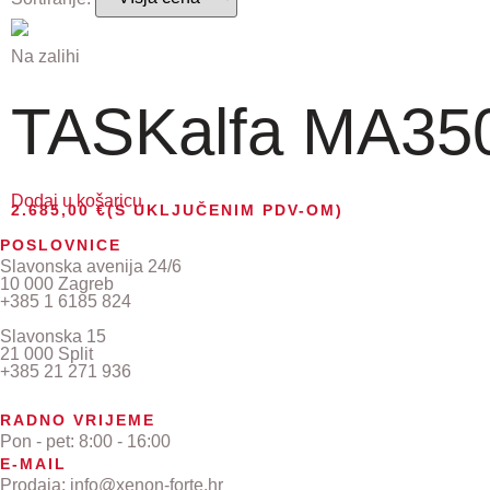
Na zalihi
TASKalfa MA3500
Dodaj u košaricu
2.685,00
€
(S UKLJUČENIM PDV-OM)
POSLOVNICE
Slavonska avenija 24/6
10 000 Zagreb
+385 1 6185 824
Slavonska 15
21 000 Split
+385 21 271 936
RADNO VRIJEME
Pon - pet: 8:00 - 16:00
E-MAIL
Prodaja: info@xenon-forte.hr