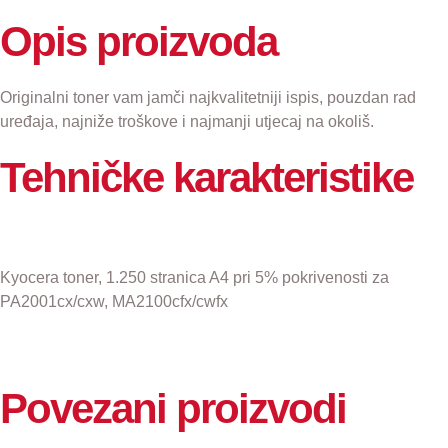
Black
Opis proizvoda
za
1.250
stranica
količina
Originalni toner vam jamči najkvalitetniji ispis, pouzdan rad
uređaja, najniže troškove i najmanji utjecaj na okoliš.
Tehničke karakteristike
Kyocera toner, 1.250 stranica A4 pri 5% pokrivenosti za
PA2001cx/cxw, MA2100cfx/cwfx
Povezani proizvodi