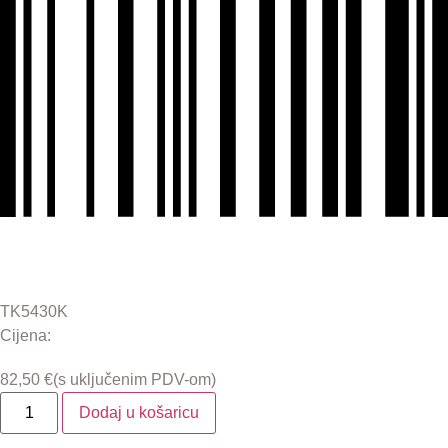
TK5430K
Cijena:
82,50
€
(s uključenim PDV-om)
TK-
Dodaj u košaricu
5430K
-
Toner