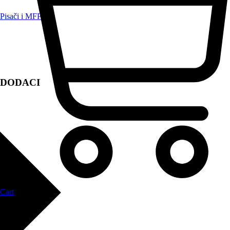
Pisači i MFP
DODACI
Cart
Zapri