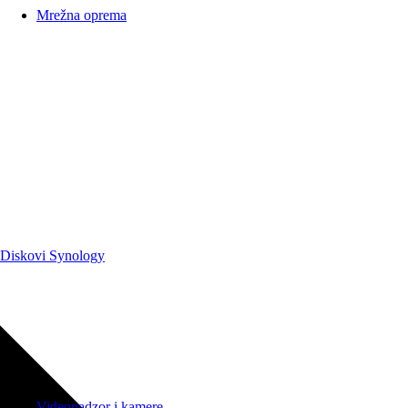
Mrežna oprema
Diskovi Synology
Videonadzor i kamere