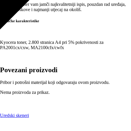
za
Originalni toner vam jamči najkvalitetniji ispis, pouzdan rad uređaja,
2.800
najniže troškove i najmanji utjecaj na okoliš.
stranica
količina
Tehničke karakteristike
Kyocera toner, 2.800 stranica A4 pri 5% pokrivenosti za
PA2001cx/cxw, MA2100cfx/cwfx
Povezani proizvodi
Pribor i potrošni materijal koji odgovaraju ovom proizvodu.
Nema proizvoda za prikaz.
Uredski skeneri