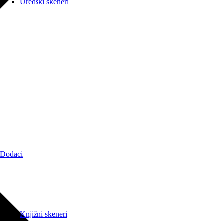
Uredski skeneri
Dodaci
Knjižni skeneri