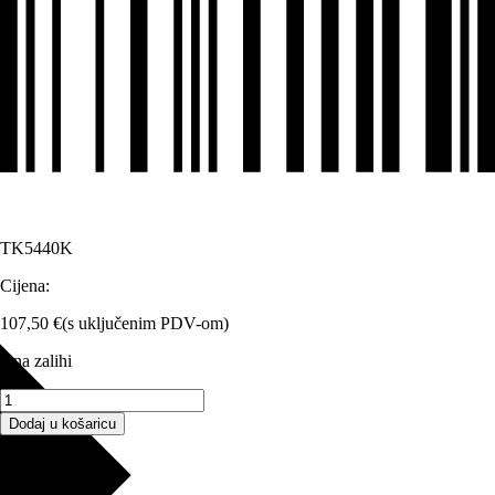
TK5440K
Cijena:
107,50
€
(s uključenim PDV-om)
8 na zalihi
TK-
5440K
Dodaj u košaricu
-
Toner
Opis proizvoda
Black