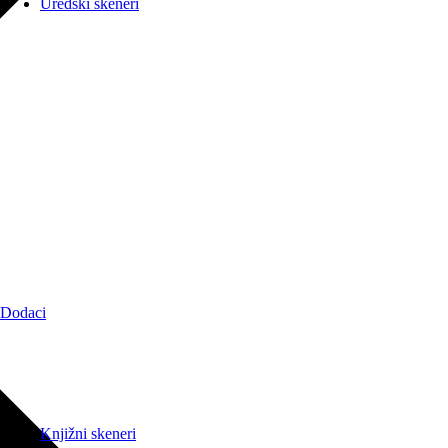
Uredski skeneri
Dodaci
Knjižni skeneri