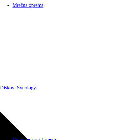
Mrežna oprema
Diskovi Synology
Videonadzor i kamere