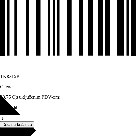
TK8315K
Cijena:
63,75
€
(s uključenim PDV-om)
5 na zalihi
TK-
8315K
Dodaj u košaricu
-
Toner