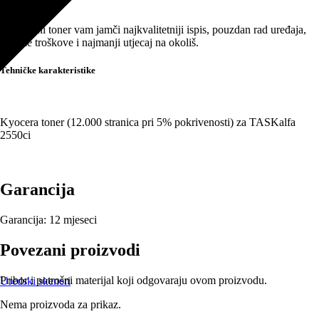
Opis proizvoda
Black
za
Originalni toner vam jamči najkvalitetniji ispis, pouzdan rad uređaja,
12.000
najniže troškove i najmanji utjecaj na okoliš.
stranica
količina
Tehničke karakteristike
Kyocera toner (12.000 stranica pri 5% pokrivenosti) za TASKalfa
2550ci
Garancija
Garancija:
12 mjeseci
Povezani proizvodi
Pribor i potrošni materijal koji odgovaraju ovom proizvodu.
Uredski skeneri
Nema proizvoda za prikaz.