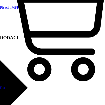
Pisači i MFP
DODACI
Cart
Zapri