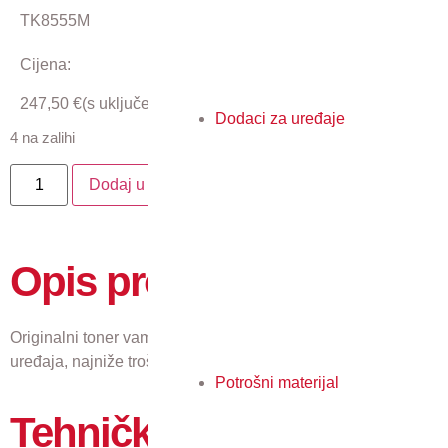
TK8555M
Cijena:
247,50
€
(s uključenim PDV-om)
Dodaci za uređaje
4 na zalihi
Dodaj u košaricu
Opis proizvoda
Originalni toner vam jamči najkvalitetniji ispis, pouzdan rad
uređaja, najniže troškove i najmanji utjecaj na okoliš.
Potrošni materijal
Tehničke karakteristike