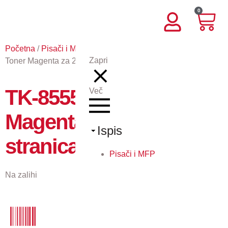
0
Početna
/
Pisači i MFP
/
Potrošni materijal KY
/ TK-8555M –
Zapri
Toner Magenta za 24.000 stranica
TK-8555M – Toner
Več
Magenta za 24.000
Ispis
stranica
Pisači i MFP
Na zalihi