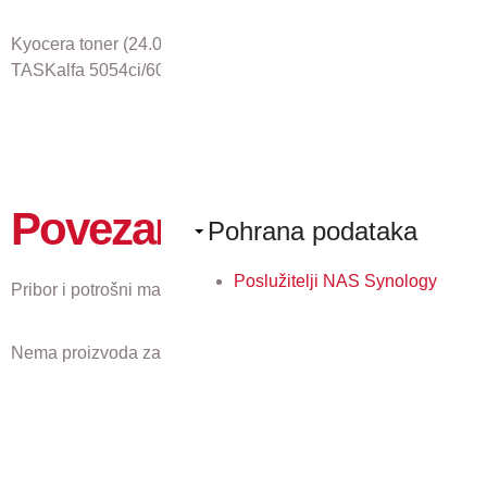
Kyocera toner (24.000 stranica pri 5% pokrivenosti) za
TASKalfa 5054ci/6054ci/7054ci
Povezani proizvodi
Pohrana podataka
Poslužitelji NAS Synology
Pribor i potrošni materijal koji odgovaraju ovom proizvodu.
Nema proizvoda za prikaz.