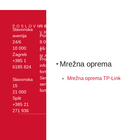
DRUŠTVENE
PODRŠKA
Servis i
POSLOVNICE
RADNO
MREŽE
Slavonska
Linkedin
tehnička
VRIJEME
Facebook
avenija
Pon - pet:
O
YouTube
podrška
Cjenici i
24/6
8:00 -
PODUZEĆU
Xenon
dokumenti
10 000
16:00
E-
forte
Zagreb
MAIL
-
Prodaja:
+385 1
Mrežna oprema
Zagreb
info@xenon-
6185 824
Kontakt
Opći
forte.hr
uvjeti
Servis:
Mrežna oprema TP-Link
Slavonska
poslovanja
servis@xenon-
15
Zaštita
forte.hr
21 000
osobnih
Split
podataka
Kolačići
+385 21
271 936