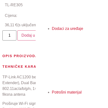
TL-RE305
Cijena:
36,11
€
(s uključenim PDV-om)
Dodaci za uređaje
Dodaj u košaricu
OPIS PROIZVODA
TEHNIČKE KARAKTERISTIKE
TP-Link AC1200 bežični pojačivač dometa (Range
Extender), Dual Band 300Mbps/867Mbps (2.4GHz/5GHz),
802.11ac/a/b/g/n, 1×LAN, Range extender mod, 2×vanjska
Potrošni materijal
fiksna antena
Proširuje Wi-Fi signal i uklanja „mrtve zone” u domu ili uredu