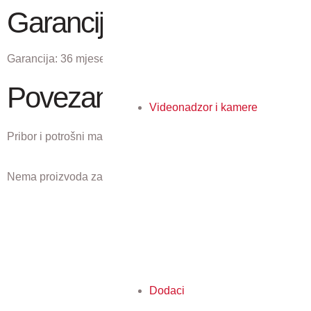
Garancija
Garancija:
36 mjeseci
Povezani proizvodi
Videonadzor i kamere
Pribor i potrošni materijal koji odgovaraju ovom proizvodu.
Nema proizvoda za prikaz.
Dodaci