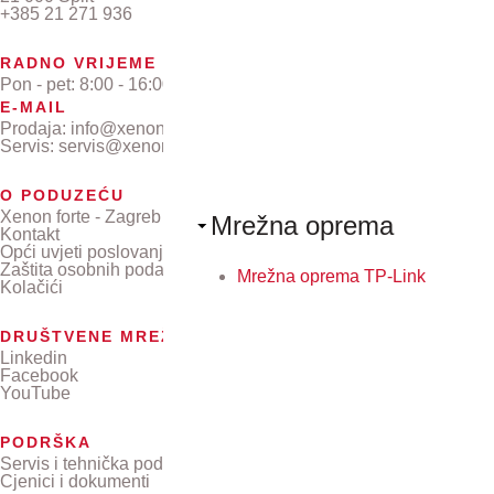
+385 21 271 936
RADNO VRIJEME
Pon - pet: 8:00 - 16:00
E-MAIL
Prodaja: info@xenon-forte.hr
Servis: servis@xenon-forte.hr
O PODUZEĆU
Xenon forte - Zagreb
Mrežna oprema
Kontakt
Opći uvjeti poslovanja
Zaštita osobnih podataka
Mrežna oprema TP-Link
Kolačići
DRUŠTVENE MREŽE
Linkedin
Facebook
YouTube
PODRŠKA
Servis i tehnička podrška
Cjenici i dokumenti