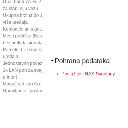
Dual-band Wi-Fi: 2.4 GHz (300 Mbps) + 5 GHz (867 Mbps)
za stabilniju vezu
Ukupna brzina do 1200 Mbps – idealno za streaming, rad i
više uređaja
Kompatibilan s gotovo svim Wi-Fi routerima
Mesh podrška (EasyMesh/OneMesh) za jedinstvenu mrežu
bez prekida signala
Pametni LED indikator pomaže pronaći optimalnu poziciju
uređaja
Pohrana podataka
Jednostavno povezivanje putem WPS tipke
1x LAN port za spajanje uređaja putem kabela (npr. TV, PC,
Poslužitelji NAS Synology
printer)
Moguć rad kao Access Point (pretvara žičnu mrežu u Wi-Fi)
Upravljanje i postavljanje putem mobilne aplikacije