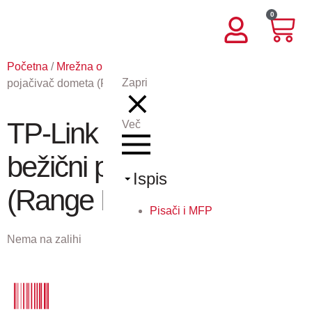
0
Početna
/
Mrežna oprema
/ TP-Link RE305 AC1200 bežični
Zapri
pojačivač dometa (Range Extender)
TP-Link RE305 AC1200
Več
bežični pojačivač dometa
Ispis
(Range Extender)
Pisači i MFP
Nema na zalihi