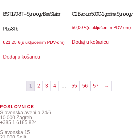
BST170-8T – Synology BeeStation
C2 Backup 500G-1 godina Synology
50,00
€
(s uključenim PDV-om)
Plus 8Tb
Dodaj u košaricu
821,25
€
(s uključenim PDV-om)
Dodaj u košaricu
1
2
3
4
…
55
56
57
→
POSLOVNICE
Slavonska avenija 24/6
10 000 Zagreb
+385 1 6185 824
Slavonska 15
21 000 Split