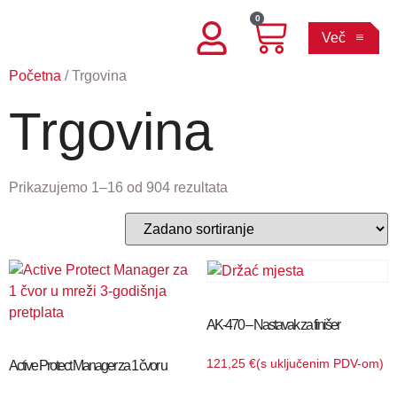
0
Več
Početna
/ Trgovina
Trgovina
Prikazujemo 1–16 od 904 rezultata
AK-470 – Nastavak za finišer
121,25
€
(s uključenim PDV-om)
Active Protect Manager za 1 čvor u