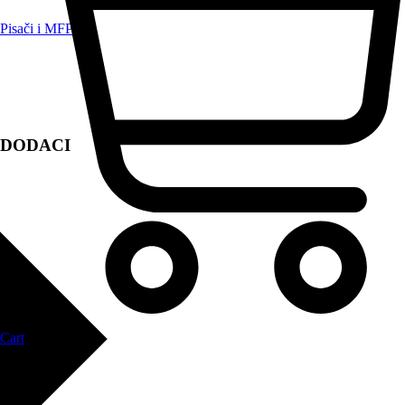
Pisači i MFP
DODACI
Cart
Zapri