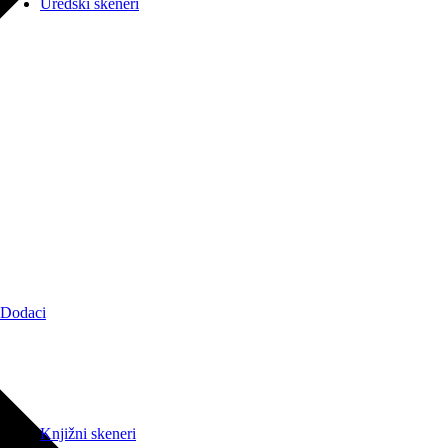
Uredski skeneri
Dodaci
Knjižni skeneri