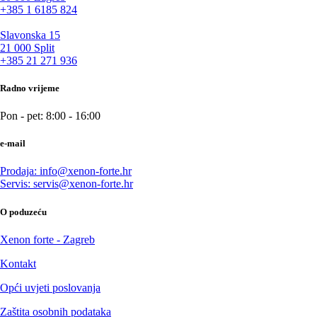
+385 1 6185 824
Slavonska 15
21 000 Split
+385 21 271 936
Radno vrijeme
Pon - pet: 8:00 - 16:00
e-mail
Prodaja: info@xenon-forte.hr
Servis: servis@xenon-forte.hr
O poduzeću
Xenon forte - Zagreb
Kontakt
Opći uvjeti poslovanja
Zaštita osobnih podataka