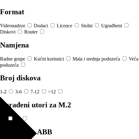
Format
Videonadzor
Dodaci
Licence
Stolni
Ugradbeni
Diskovi
Router
Namjena
Radne grupe
Kućni korisnici
Mala i srednja poduzeća
Veća
poduzeća
Broj diskova
1-2
3-6
7-12
>12
Ugrađeni utori za M.2
Ne
Da
Podrška za ABB