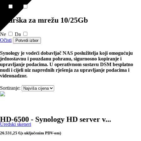
Ne
Da
Podrška za mrežu 10/25Gb
Ne
Da
Očisti
Potvrdi izbor
Synology je vodeći dobavljač NAS poslužitelja koji omogućuju
jednostavnu i pouzdanu pohranu, sigurnosno kopiranje i
upravljanje podacima. U operativnom sustavu DSM besplatno
nudi i cijeli niz naprednih rješenja za upravljanje podacima i
videonadzor.
Sortiranje:
HD-6500 - Synology HD server v...
Uredski skeneri
26.531,25
€
(s uključenim PDV-om)