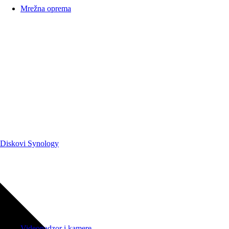
Mrežna oprema
Diskovi Synology
Videonadzor i kamere