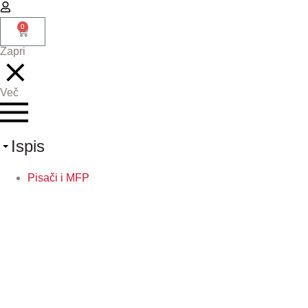
0
Zapri
Več
Ispis
Pisači i MFP