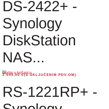
DS-2422+ -
Synology
DiskStation
NAS...
Dodaj u košaricu
2.545,00
€
(S UKLJUČENIM PDV-OM)
RS-1221RP+ -
Synology