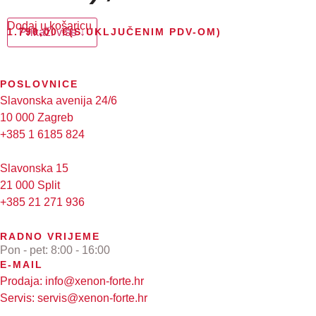
Dodaj u košaricu
1.790,00
Prikaži više ↓
€
(S UKLJUČENIM PDV-OM)
POSLOVNICE
Slavonska avenija 24/6
10 000 Zagreb
+385 1 6185 824
Slavonska 15
21 000 Split
+385 21 271 936
RADNO VRIJEME
Pon - pet: 8:00 - 16:00
E-MAIL
Prodaja: info@xenon-forte.hr
Servis: servis@xenon-forte.hr