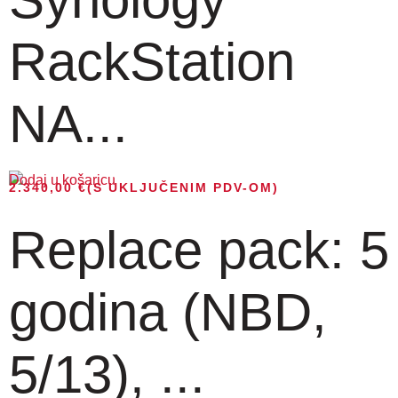
RackStation
NA...
Dodaj u košaricu
2.340,00
€
(S UKLJUČENIM PDV-OM)
Replace pack: 5
godina (NBD,
5/13), ...