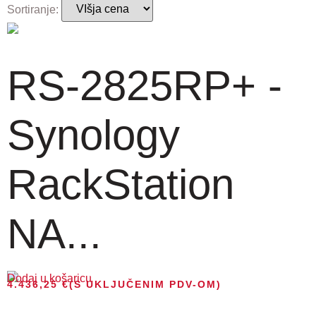
Sortiranje:
RS-2825RP+ -
Synology
RackStation
NA...
Dodaj u košaricu
4.436,25
€
(S UKLJUČENIM PDV-OM)