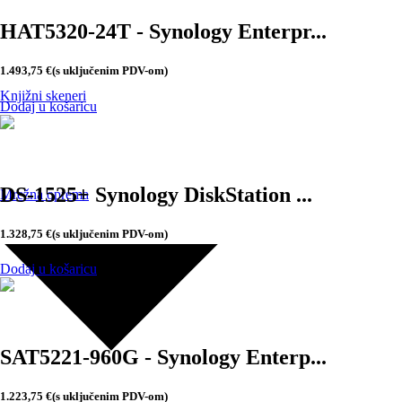
HAT5320-24T - Synology Enterpr...
1.493,75
€
(s uključenim PDV-om)
Knjižni skeneri
Dodaj u košaricu
DS-1525+ Synology DiskStation ...
Mrežna oprema
1.328,75
€
(s uključenim PDV-om)
Dodaj u košaricu
SAT5221-960G - Synology Enterp...
1.223,75
€
(s uključenim PDV-om)