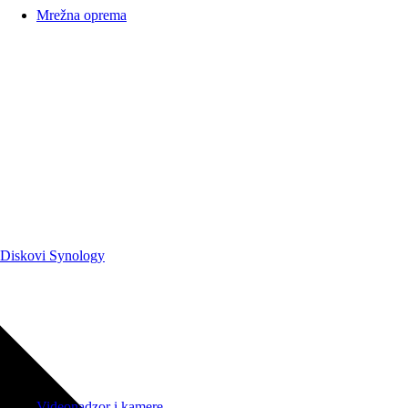
Mrežna oprema
Diskovi Synology
Videonadzor i kamere