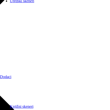
Uredski skeneri
Dodaci
Knjižni skeneri