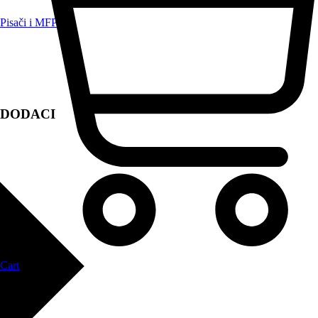
Pisači i MFP
DODACI
Cart
Zapri