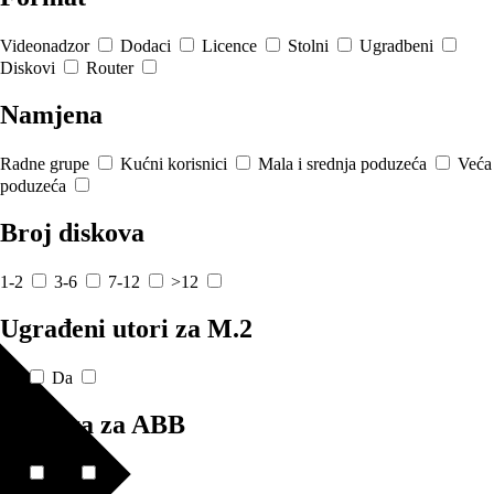
Videonadzor
Dodaci
Licence
Stolni
Ugradbeni
Diskovi
Router
Namjena
Radne grupe
Kućni korisnici
Mala i srednja poduzeća
Veća
poduzeća
Broj diskova
1-2
3-6
7-12
>12
Ugrađeni utori za M.2
Ne
Da
Podrška za ABB
Ne
Da